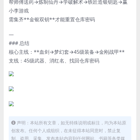
帮师傅送药→炼制仙丹→学破解术→铁匠造银钥匙→赢
小李游戏
需集齐**金银双钥**才能重置仓库密码
—
### 总结
核心主线：**血剑→梦幻套→45级装备→金刚战甲**
支线：45级武器、消红名、找回仓库密码
声明：本站所有文章，如无特殊说明或标注，均为本站原
创发布。任何个人或组织，在未征得本站同意时，禁止复
制、盗用、采集、发布本站内容到任何网站、书籍等各类媒