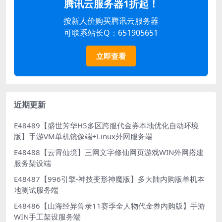
腾讯云服务器1折起！
按新人价购买腾讯云服务器
可联系站长Q：651905651
立即查看
近期更新
E48489【盛世芳华H5多区跨服代金券本地优化自动环境
版】手游VM单机镜像端+Linux外网服务端
E48488【云霄仙境】三网文字修仙网页游戏WIN外网搭建
服务架设端
E48487【996引擎-神技变形神魔版】多大陆内购版单机本
地测试服务端
E48486【山海经异兽录11赛季全人物代金券内购版】手游
WIN手工架设服务端