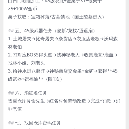
白日门裁缝加工：45级衣服+金栗子×1+银栗子
×5+100W金币
栗子获取：宝箱掉落/古墓禁地（国王陵墓进入）
## 五、45级武器任务（怒斩/龙杖/逍遥扇）
1. 土城屠夫→比奇屠夫→杂货店→衣服店老板→沃玛森
林老伯
2. 打对应BOSS得头盔→找神秘老人→收集鹿茸/鹿血→
找林小姐、刘老头
3. 给神水进八卦阵→神秘商店交金条+金矿→获得**45
级武器+祝福油**（限1次）
## 六、消红名任务
盟重仓库算命先生→红名村领劳动改造→完成+罚款→消
罪恶值
## 七、找回仓库密码任务