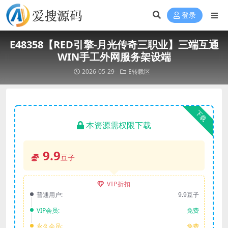
登录
E48358【RED引擎-月光传奇三职业】三端互通
WIN手工外网服务架设端
2026-05-29
E转载区
下载
本资源需权限下载
9.9
豆子
VIP折扣
普通用户:
9.9豆子
VIP会员:
免费
永久会员:
免费