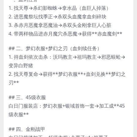
1. 找天尊→杀幻影蜘蛛→拿水晶（血巨人掉落）
2. 进恶魔祭坛找季正→杀双头血魔拿血剑碎块
3. 杀赤月恶魔拿恶魔油→杀双头金刚拿巨人心脏
4. 带两样物品进赤月魔穴杀恶魔→获得**赤血魔剑**
## 二、梦幻衣服+梦幻之刃（血剑续任务）
1. 持血剑依次击杀：沃玛教主→祖玛教主→邪恶蜈蚣→
变异白野猪
2. 找天尊复命→获得**梦幻衣服**+血剑兑换**梦幻之
刃**
## 三、45级衣服
白日门服装店：梦幻衣服+银域首饰一套→加工成**45
级衣服**
## 四、金刚战甲