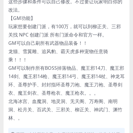
这些步骤和条件可以自己修改。不过要让玩家明白你的
改法。
【GM功能】
玩家想要创建门派，有100万，就可以到柳正关、三邪
关找 NPC 创建门派 所有门派命令和官方一样。
GM可以自己刷所有武器物品装备！！
龙猫、雪翼雕、追风豹、霸天虎多种宠物任意骑
乘！！！
GM可以制作所有BOSS掉落物品、魔王邪14刀、魔王邪
14剑、魔王邪14枪、魔王邪14弓、魔王邪14杖、神龙耳
环、圣尊护手、封封指环圣尊刀袍、魔王刀袍、圣尊剑
衣、魔王剑衣、圣尊枪衣、魔王枪衣。。。
北海冰宫、血魔洞、地灵洞、无天阁、万寿阁、南明
洞、松月关、百武关、三邪关、柳正关、神武门、渊竹
林、。