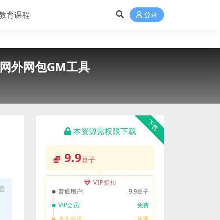
教育课程
登录
域网外网包GM工具
下载
本资源需权限下载
9.9
豆子
VIP折扣
盗
普通用户:
9.9豆子
VIP会员:
免费
永久会员:
免费