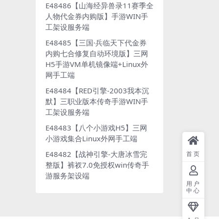
E48486【山海经异兽录11赛季全
人物代金券内购版】手游WIN手
工架设服务端
E48485【三国·兵临天下代金券
内购七合修复自动环境版】三网
H5手游VM单机镜像端+Linux外
网手工端
E48484【RED引擎-2003我本沉
默】三职业版本传奇手游WIN手
工架设服务端
E48483【八个小游戏H5】三网
小游戏集合Linux外网手工端
E48482【战神引擎-大唐冰雪完
首页
整版】裤衩7.0免授权win传奇手
游服务架设端
用户
中心