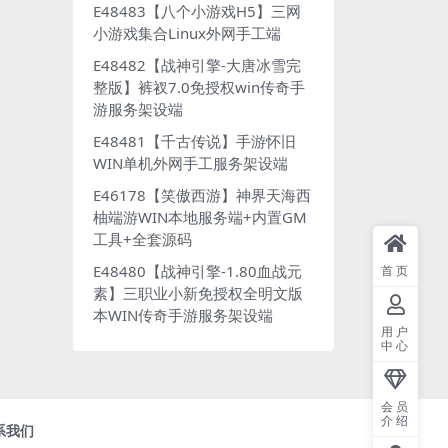
E48483【八个小游戏H5】三网
小游戏集合Linux外网手工端
E48482【战神引擎-大唐冰雪完
整版】裤衩7.0免授权win传奇手
游服务架设端
E48481【千古传说】手游怀旧
WIN单机外网手工服务架设端
E46178【笑傲西游】神界天海西
柚端游WIN本地服务端+内置GM
工具+全套源码
E48480【战神引擎-1.80血战元
首页
素】三职业小新免授权全明文版
本WIN传奇手游服务架设端
用户
中心
会员
介绍
系我们