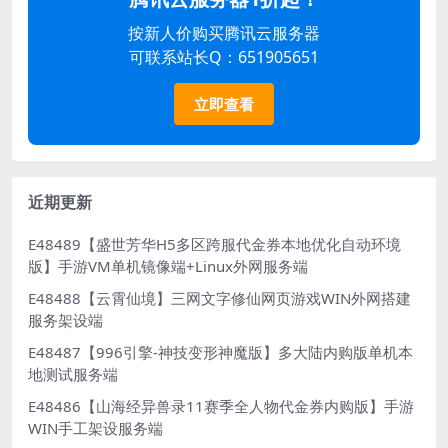
按新人价购买腾讯云服务器
可联系站长Q：651905651
立即查看
近期更新
E48489【盛世芳华H5多区跨服代金券本地优化自动环境
版】手游VM单机镜像端+Linux外网服务端
E48488【云霄仙境】三网文字修仙网页游戏WIN外网搭建
服务架设端
E48487【996引擎-神技变形神魔版】多大陆内购版单机本
地测试服务端
E48486【山海经异兽录11赛季全人物代金券内购版】手游
WIN手工架设服务端