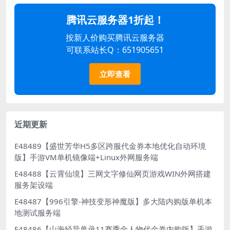
腾讯云服务器1折起！
按新人价购买腾讯云服务器
可联系站长Q：651905651
立即查看
近期更新
E48489【盛世芳华H5多区跨服代金券本地优化自动环境
版】手游VM单机镜像端+Linux外网服务端
E48488【云霄仙境】三网文字修仙网页游戏WIN外网搭建
服务架设端
E48487【996引擎-神技变形神魔版】多大陆内购版单机本
地测试服务端
E48486【山海经异兽录11赛季全人物代金券内购版】手游