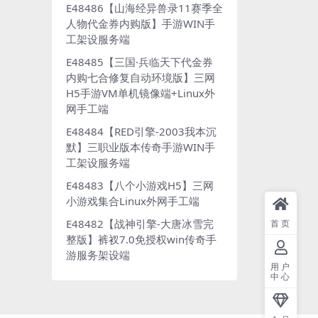
E48486【山海经异兽录11赛季全
人物代金券内购版】手游WIN手
工架设服务端
E48485【三国·兵临天下代金券
内购七合修复自动环境版】三网
H5手游VM单机镜像端+Linux外
网手工端
E48484【RED引擎-2003我本沉
默】三职业版本传奇手游WIN手
工架设服务端
E48483【八个小游戏H5】三网
小游戏集合Linux外网手工端
E48482【战神引擎-大唐冰雪完
首页
整版】裤衩7.0免授权win传奇手
游服务架设端
用户
中心