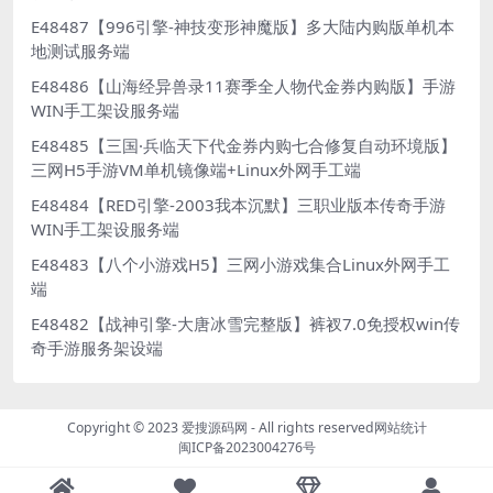
E48487【996引擎-神技变形神魔版】多大陆内购版单机本
地测试服务端
E48486【山海经异兽录11赛季全人物代金券内购版】手游
WIN手工架设服务端
E48485【三国·兵临天下代金券内购七合修复自动环境版】
三网H5手游VM单机镜像端+Linux外网手工端
E48484【RED引擎-2003我本沉默】三职业版本传奇手游
WIN手工架设服务端
E48483【八个小游戏H5】三网小游戏集合Linux外网手工
端
E48482【战神引擎-大唐冰雪完整版】裤衩7.0免授权win传
奇手游服务架设端
Copyright © 2023
爱搜源码网
- All rights reserved
网站统计
闽ICP备2023004276号