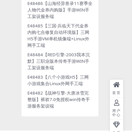
E48486【山海经异兽录11赛季全
人物代金券内购版】手游WIN手
工架设服务端
E48485【三国·兵临天下代金券
内购七合修复自动环境版】三网
H5手游VM单机镜像端+Linux外
网手工端
E48484【RED引擎-2003我本沉
默】三职业版本传奇手游WIN手
工架设服务端
E48483【八个小游戏H5】三网
小游戏集合Linux外网手工端
E48482【战神引擎-大唐冰雪完
首页
整版】裤衩7.0免授权win传奇手
游服务架设端
用户
中心