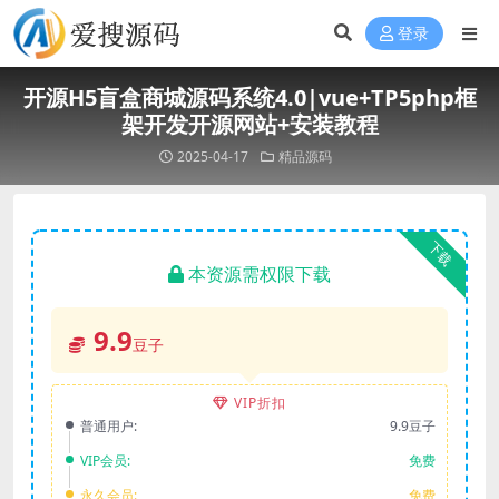
登录
开源H5盲盒商城源码系统4.0|vue+TP5php框
架开发开源网站+安装教程
2025-04-17
精品源码
下载
本资源需权限下载
9.9
豆子
VIP折扣
普通用户:
9.9豆子
VIP会员:
免费
永久会员:
免费