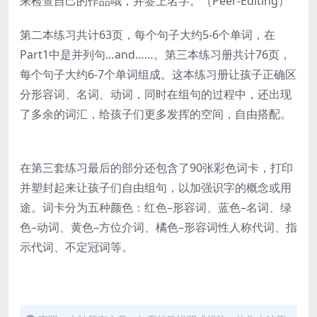
来检查自己的作品哦，并签上名字。（Peer-Editing）
第二本练习共计63页，每个句子大约5-6个单词，在
Part1中是并列句…and……。第三本练习册共计76页，
每个句子大约6-7个单词组成。这本练习册让孩子正确区
分形容词、名词、动词，同时在组句的过程中，还出现
了多余的词汇，给孩子们更多发挥的空间，自由搭配。
在第三套练习最后的部分还包含了90张彩色词卡，打印
并塑封起来让孩子们自由组句，以加强识字的概念或用
途。词卡分为五种颜色：红色–形容词、蓝色–名词、绿
色–动词、黄色–方位介词、橘色–形容词性人称代词、指
示代词、不定冠词等。