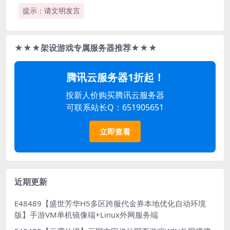
提示：请文明发言
★★★架设游戏专属服务器推荐★★★
腾讯云服务器1折起！
按新人价购买腾讯云服务器
可联系站长Q：651905651
立即查看
近期更新
E48489【盛世芳华H5多区跨服代金券本地优化自动环境
版】手游VM单机镜像端+Linux外网服务端