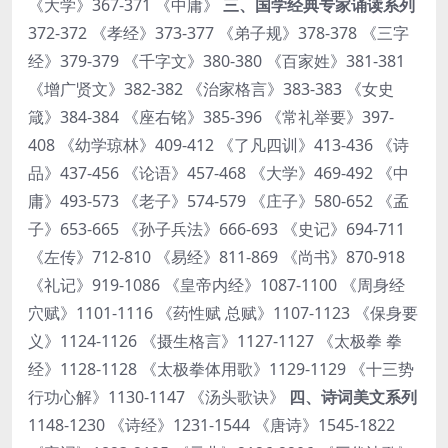
《大学》367-371 《中庸》
三、国学经典专家诵读系列
372-372 《孝经》373-377 《弟子规》378-378 《三字
经》379-379 《千字文》380-380 《百家姓》381-381
《增广贤文》382-382 《治家格言》383-383 《女史
箴》384-384 《座右铭》385-396 《常礼举要》397-
408 《幼学琼林》409-412 《了凡四训》413-436 《诗
品》437-456 《论语》457-468 《大学》469-492 《中
庸》493-573 《老子》574-579 《庄子》580-652 《孟
子》653-665 《孙子兵法》666-693 《史记》694-711
《左传》712-810 《易经》811-869 《尚书》870-918
《礼记》919-1086 《皇帝内经》1087-1100 《周身经
穴赋》1101-1116 《药性赋 总赋》1107-1123 《保身要
义》1124-1126 《摄生格言》1127-1127 《太极拳 拳
经》1128-1128 《太极拳体用歌》1129-1129 《十三势
行功心解》1130-1147 《汤头歌诀》
四、诗词美文系列
1148-1230 《诗经》1231-1544 《唐诗》1545-1822