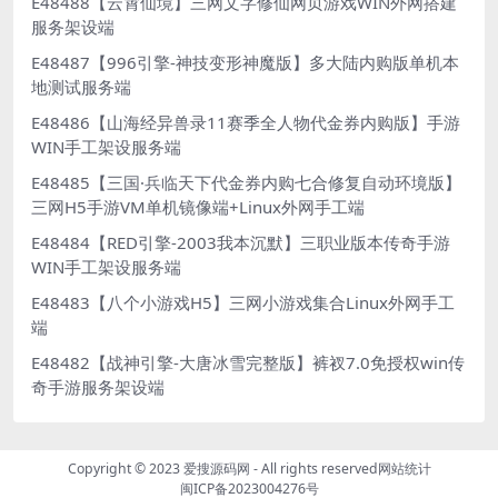
E48488【云霄仙境】三网文字修仙网页游戏WIN外网搭建
服务架设端
E48487【996引擎-神技变形神魔版】多大陆内购版单机本
地测试服务端
E48486【山海经异兽录11赛季全人物代金券内购版】手游
WIN手工架设服务端
E48485【三国·兵临天下代金券内购七合修复自动环境版】
三网H5手游VM单机镜像端+Linux外网手工端
E48484【RED引擎-2003我本沉默】三职业版本传奇手游
WIN手工架设服务端
E48483【八个小游戏H5】三网小游戏集合Linux外网手工
端
E48482【战神引擎-大唐冰雪完整版】裤衩7.0免授权win传
奇手游服务架设端
Copyright © 2023
爱搜源码网
- All rights reserved
网站统计
闽ICP备2023004276号