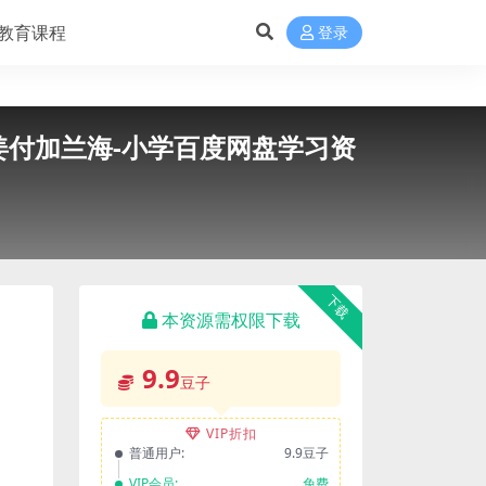
教育课程
登录
）姜付加兰海-小学百度网盘学习资
下载
本资源需权限下载
9.9
豆子
VIP折扣
普通用户:
9.9豆子
VIP会员:
免费