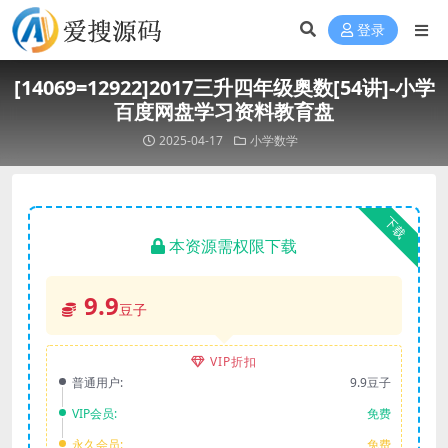
登录
[14069=12922]2017三升四年级奥数[54讲]-小学
百度网盘学习资料教育盘
2025-04-17
小学数学
下载
本资源需权限下载
9.9
豆子
VIP折扣
普通用户:
9.9豆子
VIP会员:
免费
永久会员:
免费