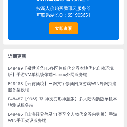
按新人价购买腾讯云服务器
可联系站长Q：651905651
立即查看
近期更新
E48489【盛世芳华H5多区跨服代金券本地优化自动环境
版】手游VM单机镜像端+Linux外网服务端
E48488【云霄仙境】三网文字修仙网页游戏WIN外网搭建
服务架设端
E48487【996引擎-神技变形神魔版】多大陆内购版单机本
地测试服务端
E48486【山海经异兽录11赛季全人物代金券内购版】手游
WIN手工架设服务端