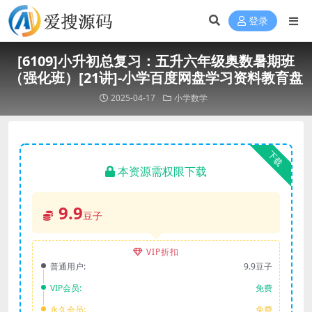
登录
[6109]小升初总复习：五升六年级奥数暑期班
（强化班）[21讲]-小学百度网盘学习资料教育盘
2025-04-17
小学数学
下载
本资源需权限下载
9.9
豆子
VIP折扣
普通用户:
9.9豆子
VIP会员:
免费
永久会员:
免费