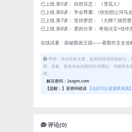
已上线 第5讲： 自然百态： 《雪花人》
已上线 第6讲： 学会尊重: 《你别想让河马
已上线 第7讲： 坚持梦想： 《大脚丫跳芭
已上线 第8讲： 爱的分享： 考场法宝+佳作
在线试看：探秘图画王国——看图作文全攻
声明：本站所有文章，如无特殊说明或标注，
用、采集、发布本站内容到任何网站、书籍等各
理。
解压密码：2soym.com
【提醒：】若密码错误
【点此可以直接联系我
评论(0)