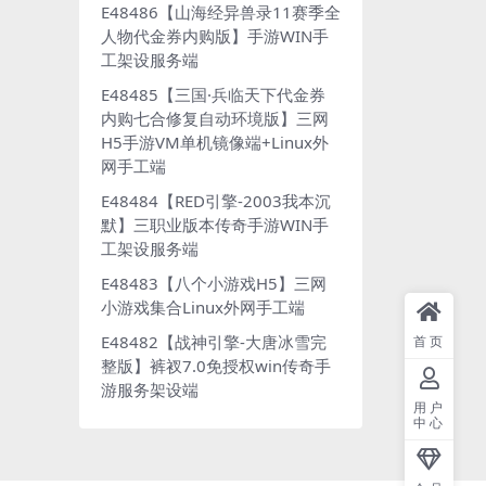
E48486【山海经异兽录11赛季全
人物代金券内购版】手游WIN手
工架设服务端
E48485【三国·兵临天下代金券
内购七合修复自动环境版】三网
H5手游VM单机镜像端+Linux外
网手工端
E48484【RED引擎-2003我本沉
默】三职业版本传奇手游WIN手
工架设服务端
E48483【八个小游戏H5】三网
小游戏集合Linux外网手工端
E48482【战神引擎-大唐冰雪完
首页
整版】裤衩7.0免授权win传奇手
游服务架设端
用户
中心