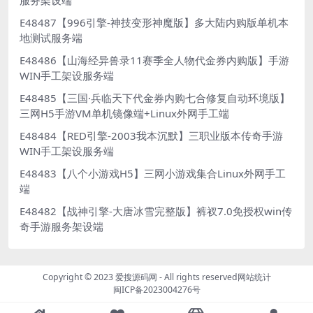
服务架设端
E48487【996引擎-神技变形神魔版】多大陆内购版单机本
地测试服务端
E48486【山海经异兽录11赛季全人物代金券内购版】手游
WIN手工架设服务端
E48485【三国·兵临天下代金券内购七合修复自动环境版】
三网H5手游VM单机镜像端+Linux外网手工端
E48484【RED引擎-2003我本沉默】三职业版本传奇手游
WIN手工架设服务端
E48483【八个小游戏H5】三网小游戏集合Linux外网手工
端
E48482【战神引擎-大唐冰雪完整版】裤衩7.0免授权win传
奇手游服务架设端
Copyright © 2023
爱搜源码网
- All rights reserved
网站统计
闽ICP备2023004276号