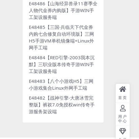
E48486【山海经异兽录11赛季全
人物代金券内购版】手游WIN手
工架设服务端
E48485【三国·兵临天下代金券
内购七合修复自动环境版】三网
H5手游VM单机镜像端+Linux外
网手工端
E48484【RED引擎-2003我本沉
默】三职业版本传奇手游WIN手
工架设服务端
E48483【八个小游戏H5】三网
小游戏集合Linux外网手工端
E48482【战神引擎-大唐冰雪完
首页
整版】裤衩7.0免授权win传奇手
游服务架设端
用户
中心