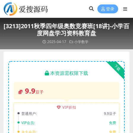
登录
[3213]2011秋季四年级奥数竞赛班[18讲]-小学百
度网盘学习资料教育盘
2025-04-17
小学数学
下载
本资源需权限下载
9.9
豆子
VIP折扣
普通用户:
9.9豆子
VIP会员:
免费
永久会员:
免费