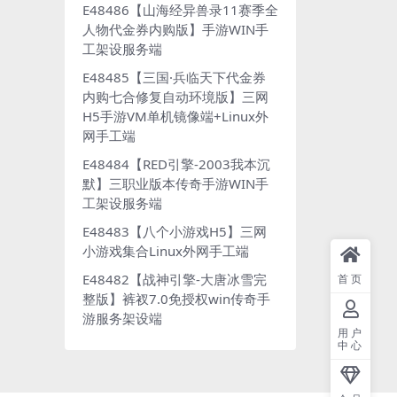
E48486【山海经异兽录11赛季全
人物代金券内购版】手游WIN手
工架设服务端
E48485【三国·兵临天下代金券
内购七合修复自动环境版】三网
H5手游VM单机镜像端+Linux外
网手工端
E48484【RED引擎-2003我本沉
默】三职业版本传奇手游WIN手
工架设服务端
E48483【八个小游戏H5】三网
小游戏集合Linux外网手工端
E48482【战神引擎-大唐冰雪完
首页
整版】裤衩7.0免授权win传奇手
游服务架设端
用户
中心