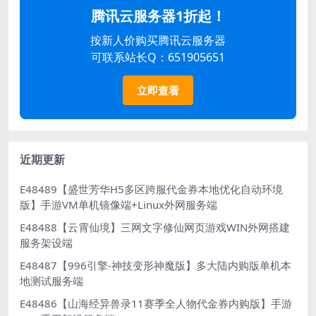
腾讯云服务器1折起！
按新人价购买腾讯云服务器
可联系站长Q：651905651
立即查看
近期更新
E48489【盛世芳华H5多区跨服代金券本地优化自动环境
版】手游VM单机镜像端+Linux外网服务端
E48488【云霄仙境】三网文字修仙网页游戏WIN外网搭建
服务架设端
E48487【996引擎-神技变形神魔版】多大陆内购版单机本
地测试服务端
E48486【山海经异兽录11赛季全人物代金券内购版】手游