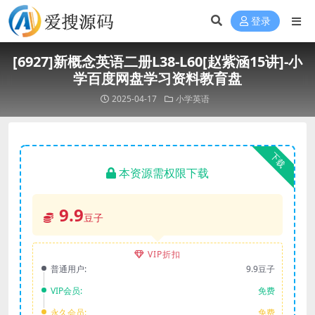
登录
[6927]新概念英语二册L38-L60[赵紫涵15讲]-小
学百度网盘学习资料教育盘
2025-04-17
小学英语
下载
本资源需权限下载
9.9
豆子
VIP折扣
普通用户:
9.9豆子
VIP会员:
免费
永久会员:
免费