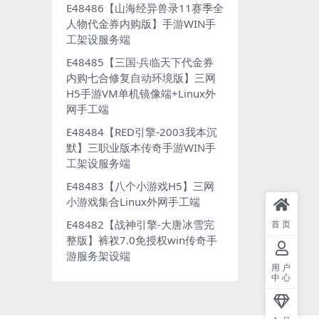
E48486【山海经异兽录11赛季全
人物代金券内购版】手游WIN手
工架设服务端
E48485【三国·兵临天下代金券
内购七合修复自动环境版】三网
H5手游VM单机镜像端+Linux外
网手工端
E48484【RED引擎-2003我本沉
默】三职业版本传奇手游WIN手
工架设服务端
E48483【八个小游戏H5】三网
小游戏集合Linux外网手工端
E48482【战神引擎-大唐冰雪完
首页
整版】裤衩7.0免授权win传奇手
游服务架设端
用户
中心