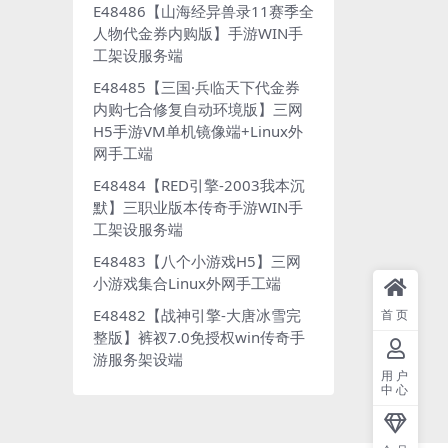
E48486【山海经异兽录11赛季全
人物代金券内购版】手游WIN手
工架设服务端
E48485【三国·兵临天下代金券
内购七合修复自动环境版】三网
H5手游VM单机镜像端+Linux外
网手工端
E48484【RED引擎-2003我本沉
默】三职业版本传奇手游WIN手
工架设服务端
E48483【八个小游戏H5】三网
小游戏集合Linux外网手工端
E48482【战神引擎-大唐冰雪完
首页
整版】裤衩7.0免授权win传奇手
游服务架设端
用户
中心