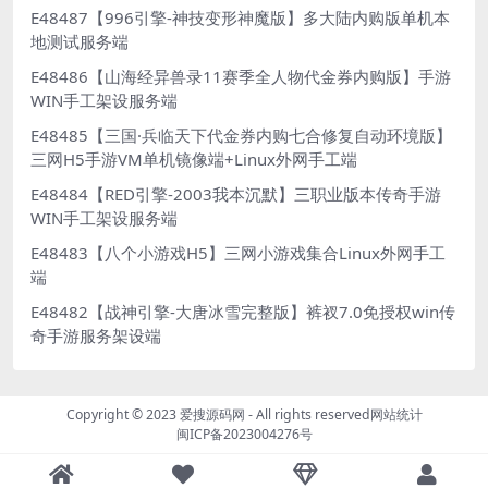
E48487【996引擎-神技变形神魔版】多大陆内购版单机本
地测试服务端
E48486【山海经异兽录11赛季全人物代金券内购版】手游
WIN手工架设服务端
E48485【三国·兵临天下代金券内购七合修复自动环境版】
三网H5手游VM单机镜像端+Linux外网手工端
E48484【RED引擎-2003我本沉默】三职业版本传奇手游
WIN手工架设服务端
E48483【八个小游戏H5】三网小游戏集合Linux外网手工
端
E48482【战神引擎-大唐冰雪完整版】裤衩7.0免授权win传
奇手游服务架设端
Copyright © 2023
爱搜源码网
- All rights reserved
网站统计
闽ICP备2023004276号