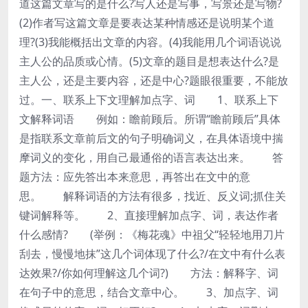
道这篇文章写的是什么?写人还是写事，写景还是写物?
(2)作者写这篇文章是要表达某种情感还是说明某个道
理?(3)我能概括出文章的内容。(4)我能用几个词语说说
主人公的品质或心情。(5)文章的题目是想表达什么?是
主人公，还是主要内容，还是中心?题眼很重要，不能放
过。一、联系上下文理解加点字、词 1、联系上下
文解释词语 例如：瞻前顾后。所谓“瞻前顾后”具体
是指联系文章前后文的句子明确词义，在具体语境中揣
摩词义的变化，用自己最通俗的语言表达出来。 答
题方法：应先答出本来意思，再答出在文中的意
思。 解释词语的方法有很多，找近、反义词;抓住关
键词解释等。 2、直接理解加点字、词，表达作者
什么感情? (举例：《梅花魂》中祖父“轻轻地用刀片
刮去，慢慢地抹”这几个词体现了什么?/在文中有什么表
达效果?/你如何理解这几个词?) 方法：解释字、词
在句子中的意思，结合文章中心。 3、加点字、词