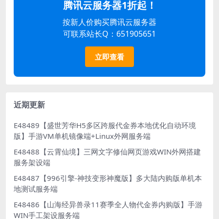
腾讯云服务器1折起！
按新人价购买腾讯云服务器
可联系站长Q：651905651
立即查看
近期更新
E48489【盛世芳华H5多区跨服代金券本地优化自动环境
版】手游VM单机镜像端+Linux外网服务端
E48488【云霄仙境】三网文字修仙网页游戏WIN外网搭建
服务架设端
E48487【996引擎-神技变形神魔版】多大陆内购版单机本
地测试服务端
E48486【山海经异兽录11赛季全人物代金券内购版】手游
WIN手工架设服务端