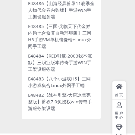
E48486【山海经异兽录11赛季全
人物代金券内购版】手游WIN手
工架设服务端
E48485【三国·兵临天下代金券
内购七合修复自动环境版】三网
H5手游VM单机镜像端+Linux外
网手工端
E48484【RED引擎-2003我本沉
默】三职业版本传奇手游WIN手
工架设服务端
E48483【八个小游戏H5】三网
小游戏集合Linux外网手工端
E48482【战神引擎-大唐冰雪完
首页
整版】裤衩7.0免授权win传奇手
游服务架设端
用户
中心