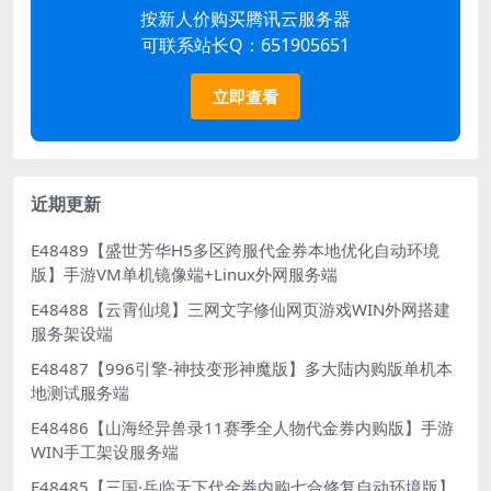
按新人价购买腾讯云服务器
可联系站长Q：651905651
立即查看
近期更新
E48489【盛世芳华H5多区跨服代金券本地优化自动环境
版】手游VM单机镜像端+Linux外网服务端
E48488【云霄仙境】三网文字修仙网页游戏WIN外网搭建
服务架设端
E48487【996引擎-神技变形神魔版】多大陆内购版单机本
地测试服务端
E48486【山海经异兽录11赛季全人物代金券内购版】手游
WIN手工架设服务端
E48485【三国·兵临天下代金券内购七合修复自动环境版】