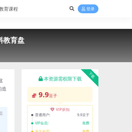
教育课程
登录
料教育盘
下载
本资源需权限下载
这
的造
9.9
豆子
VIP折扣
盗
普通用户:
9.9豆子
VIP会员:
免费
永久会员:
免费