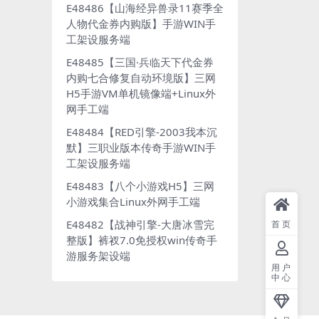
E48486【山海经异兽录11赛季全
人物代金券内购版】手游WIN手
工架设服务端
E48485【三国·兵临天下代金券
内购七合修复自动环境版】三网
H5手游VM单机镜像端+Linux外
网手工端
E48484【RED引擎-2003我本沉
默】三职业版本传奇手游WIN手
工架设服务端
E48483【八个小游戏H5】三网
小游戏集合Linux外网手工端
E48482【战神引擎-大唐冰雪完
首页
整版】裤衩7.0免授权win传奇手
游服务架设端
用户
中心