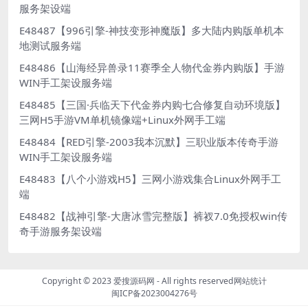
服务架设端
E48487【996引擎-神技变形神魔版】多大陆内购版单机本
地测试服务端
E48486【山海经异兽录11赛季全人物代金券内购版】手游
WIN手工架设服务端
E48485【三国·兵临天下代金券内购七合修复自动环境版】
三网H5手游VM单机镜像端+Linux外网手工端
E48484【RED引擎-2003我本沉默】三职业版本传奇手游
WIN手工架设服务端
E48483【八个小游戏H5】三网小游戏集合Linux外网手工
端
E48482【战神引擎-大唐冰雪完整版】裤衩7.0免授权win传
奇手游服务架设端
Copyright © 2023
爱搜源码网
- All rights reserved
网站统计
闽ICP备2023004276号