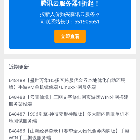
腾讯云服务器1折起！
按新人价购买腾讯云服务器
可联系站长Q：651905651
立即查看
近期更新
E48489【盛世芳华H5多区跨服代金券本地优化自动环境
版】手游VM单机镜像端+Linux外网服务端
E48488【云霄仙境】三网文字修仙网页游戏WIN外网搭建
服务架设端
E48487【996引擎-神技变形神魔版】多大陆内购版单机本
地测试服务端
E48486【山海经异兽录11赛季全人物代金券内购版】手游
WIN手工架设服务端