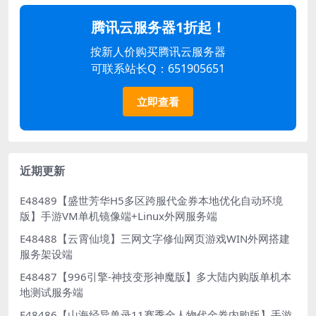
腾讯云服务器1折起！
按新人价购买腾讯云服务器
可联系站长Q：651905651
立即查看
近期更新
E48489【盛世芳华H5多区跨服代金券本地优化自动环境
版】手游VM单机镜像端+Linux外网服务端
E48488【云霄仙境】三网文字修仙网页游戏WIN外网搭建
服务架设端
E48487【996引擎-神技变形神魔版】多大陆内购版单机本
地测试服务端
E48486【山海经异兽录11赛季全人物代金券内购版】手游