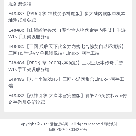
服务架设端
E48487【996引擎-神技变形神魔版】多大陆内购版单机本
地测试服务端
E48486【山海经异兽录11赛季全人物代金券内购版】手游
WIN手工架设服务端
E48485【三国·兵临天下代金券内购七合修复自动环境版】
三网H5手游VM单机镜像端+Linux外网手工端
E48484【RED引擎-2003我本沉默】三职业版本传奇手游
WIN手工架设服务端
E48483【八个小游戏H5】三网小游戏集合Linux外网手工
端
E48482【战神引擎-大唐冰雪完整版】裤衩7.0免授权win传
奇手游服务架设端
Copyright © 2023
爱搜源码网
- All rights reserved
网站统计
闽ICP备2023004276号