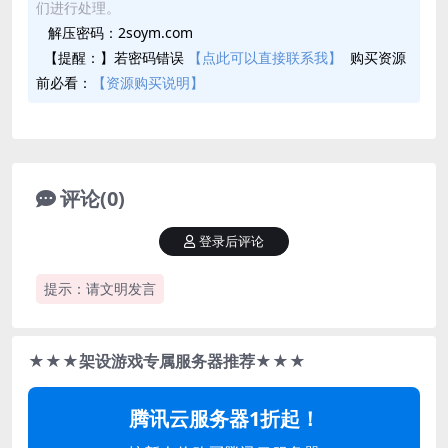
们进行处理。
解压密码：2soym.com
【提醒：】若密码错误
【点此可以直接联系我】
购买资源
前必看：
【资源购买说明】
评论(0)
登录后评论
提示：请文明发言
★★★架设游戏专属服务器推荐★★★
腾讯云服务器1折起！