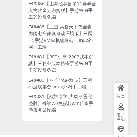
E48486【山海经异兽录11赛季全
人物代金券内购版】手游WIN手
工架设服务端
E48485【三国·兵临天下代金券
内购七合修复自动环境版】三网
H5手游VM单机镜像端+Linux外
网手工端
E48484【RED引擎-2003我本沉
默】三职业版本传奇手游WIN手
工架设服务端
E48483【八个小游戏H5】三网
小游戏集合Linux外网手工端
E48482【战神引擎-大唐冰雪完
首页
整版】裤衩7.0免授权win传奇手
游服务架设端
用户
中心