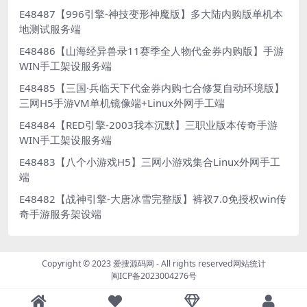
E48487【996引擎-神技变形神魔版】多大陆内购版单机本
地测试服务端
E48486【山海经异兽录11赛季全人物代金券内购版】手游
WIN手工架设服务端
E48485【三国·兵临天下代金券内购七合修复自动环境版】
三网H5手游VM单机镜像端+Linux外网手工端
E48484【RED引擎-2003我本沉默】三职业版本传奇手游
WIN手工架设服务端
E48483【八个小游戏H5】三网小游戏集合Linux外网手工
端
E48482【战神引擎-大唐冰雪完整版】裤衩7.0免授权win传
奇手游服务架设端
Copyright © 2023
爱搜源码网
- All rights reserved
网站统计
闽ICP备2023004276号