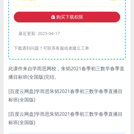
购买下载权限
最近更新:
2025-04-17
下载遇到问题？可联系客服或者建立工单
此课件来自学而思网校，朱韬2021春季初三数学春季直
播目标班(全国版)完结。
[百度云网盘]学而思朱韬2021春季初三数学春季直播目
标班(全国版)
[百度云网盘]学而思朱韬2021春季初三数学春季直播目
标班(全国版)