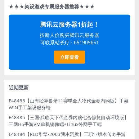
★★★架设游戏专属服务器推荐★★★
腾讯云服务器1折起！
按新人价购买腾讯云服务器
可联系站长Q：651905651
立即查看
近期更新
E48486【山海经异兽录11赛季全人物代金券内购版】手游
WIN手工架设服务端
E48485【三国·兵临天下代金券内购七合修复自动环境版】
三网H5手游VM单机镜像端+Linux外网手工端
E48484【RED引擎-2003我本沉默】三职业版本传奇手游