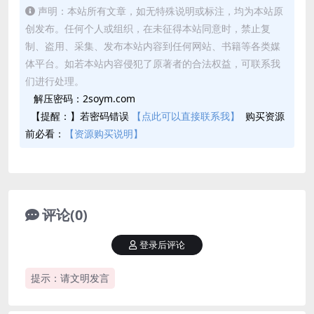
声明：本站所有文章，如无特殊说明或标注，均为本站原
创发布。任何个人或组织，在未征得本站同意时，禁止复
制、盗用、采集、发布本站内容到任何网站、书籍等各类媒
体平台。如若本站内容侵犯了原著者的合法权益，可联系我
们进行处理。
解压密码：2soym.com
【提醒：】若密码错误
【点此可以直接联系我】
购买资源
前必看：
【资源购买说明】
评论(0)
登录后评论
提示：请文明发言