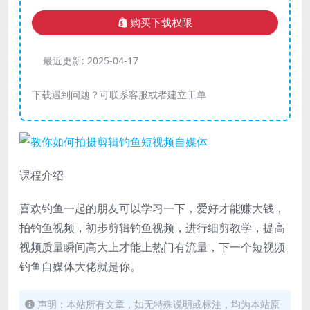
购买下载权限
最近更新:
2025-04-17
下载遇到问题？可联系客服或者建立工单
课程介绍
喜欢钓鱼一起的朋友可以学习一下，爱好才能赚大钱，
拍钓鱼视频，初步剪辑钓鱼视频，进行细剪教学，提高
视频质量瞬间高大上才能上热门有流量，下一个短视频
钓鱼自媒体大佬就是你。
声明：本站所有文章，如无特殊说明或标注，均为本站原