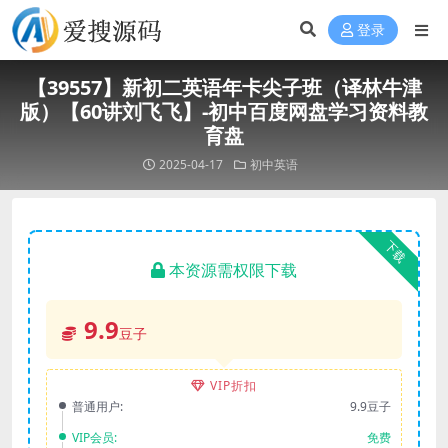
登录
【39557】新初二英语年卡尖子班（译林牛津
版）【60讲刘飞飞】-初中百度网盘学习资料教
育盘
2025-04-17
初中英语
下载
本资源需权限下载
9.9
豆子
VIP折扣
普通用户:
9.9豆子
VIP会员:
免费