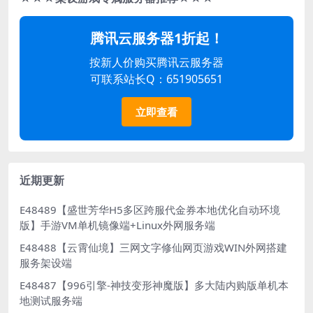
腾讯云服务器1折起！
按新人价购买腾讯云服务器
可联系站长Q：651905651
立即查看
近期更新
E48489【盛世芳华H5多区跨服代金券本地优化自动环境
版】手游VM单机镜像端+Linux外网服务端
E48488【云霄仙境】三网文字修仙网页游戏WIN外网搭建
服务架设端
E48487【996引擎-神技变形神魔版】多大陆内购版单机本
地测试服务端