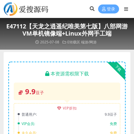
登录
E47112【天龙之逍遥纪唯美第七版】八部网游
VM单机镜像端+Linux外网手工端
2025-07-08
E转载区
端游/网游
下载
本资源需权限下载
9.9
豆子
VIP折扣
普通用户:
9.9豆子
VIP会员:
免费
永久会员:
免费