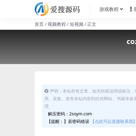
游戏教程
首页
视频教程
短视频
正文
c
声明：本站所有文章，如无特殊说明或标注，
用、采集、发布本站内容到任何网站、书籍等各
理。
解压密码：2soym.com
【提醒：】若密码错误
【点此可以直接联系我