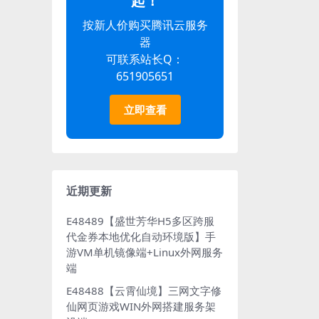
起！
按新人价购买腾讯云服务
器
可联系站长Q：
651905651
立即查看
近期更新
E48489【盛世芳华H5多区跨服
代金券本地优化自动环境版】手
游VM单机镜像端+Linux外网服务
端
E48488【云霄仙境】三网文字修
仙网页游戏WIN外网搭建服务架