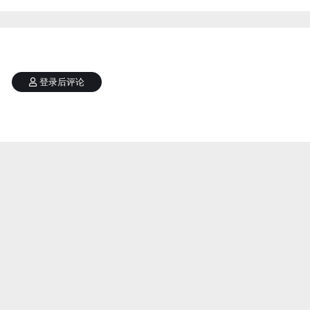
登录后评论