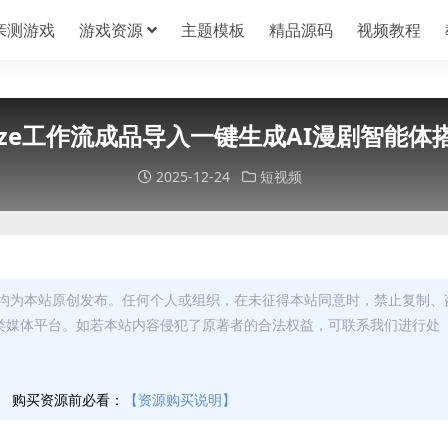
亲测游戏
游戏资源
主题模板
精品源码
视频教程
oze工作流成品导入一键生成AI漫剧智能体
2025-12-24
短视频
均为本站原创发布。任何个人或组织，在未征得本站同意时，禁止复制、
类媒体平台。如若本站内容侵犯了原著者的合法权益，可联系我们进行处
】
购买资源前必看：
【资源购买说明】