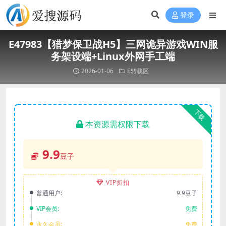
登录
E47983【猎梦保卫战H5】三网诡异游戏WIN服
务架设端+Linux外网手工端
2026-01-06
E转载区
下载
本资源需权限下载
9.9
豆子
VIP折扣
普通用户:
9.9豆子
VIP会员:
免费
永久会员:
免费