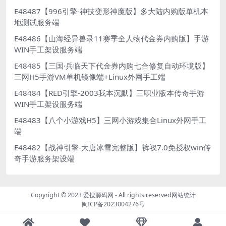
E48487【996引擎-神技变形神魔版】多大陆内购版单机本
地测试服务端
E48486【山海经异兽录11赛季全人物代金券内购版】手游
WIN手工架设服务端
E48485【三国·兵临天下代金券内购七合修复自动环境版】
三网H5手游VM单机镜像端+Linux外网手工端
E48484【RED引擎-2003我本沉默】三职业版本传奇手游
WIN手工架设服务端
E48483【八个小游戏H5】三网小游戏集合Linux外网手工
端
E48482【战神引擎-大唐冰雪完整版】裤衩7.0免授权win传
奇手游服务架设端
Copyright © 2023
爱搜源码网
- All rights reserved
网站统计
闽ICP备2023004276号