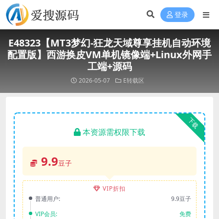
登录
E48323【MT3梦幻-狂龙天域尊享挂机自动环境
配置版】西游换皮VM单机镜像端+Linux外网手
工端+源码
2026-05-07
E转载区
下载
本资源需权限下载
9.9
豆子
VIP折扣
普通用户:
9.9豆子
VIP会员:
免费