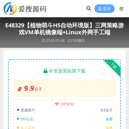
登录
E48329【植物萌斗H5自动环境版】三网策略游
戏VM单机镜像端+Linux外网手工端
2026-05-08
E转载区
下载
本资源需权限下载
9.9
豆子
VIP折扣
普通用户:
9.9豆子
VIP会员:
免费
永久会员:
免费