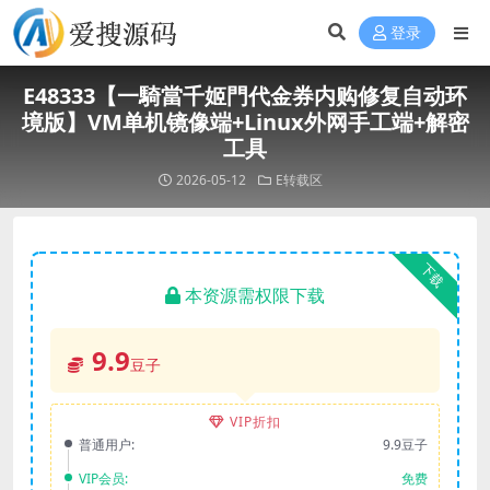
登录
E48333【一騎當千姬門代金券内购修复自动环
境版】VM单机镜像端+Linux外网手工端+解密
工具
2026-05-12
E转载区
下载
本资源需权限下载
9.9
豆子
VIP折扣
普通用户:
9.9豆子
VIP会员:
免费