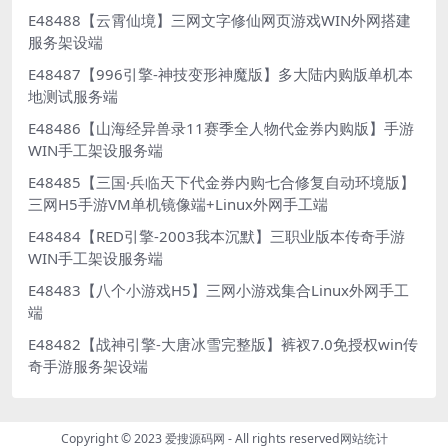
E48488【云霄仙境】三网文字修仙网页游戏WIN外网搭建
服务架设端
E48487【996引擎-神技变形神魔版】多大陆内购版单机本
地测试服务端
E48486【山海经异兽录11赛季全人物代金券内购版】手游
WIN手工架设服务端
E48485【三国·兵临天下代金券内购七合修复自动环境版】
三网H5手游VM单机镜像端+Linux外网手工端
E48484【RED引擎-2003我本沉默】三职业版本传奇手游
WIN手工架设服务端
E48483【八个小游戏H5】三网小游戏集合Linux外网手工
端
E48482【战神引擎-大唐冰雪完整版】裤衩7.0免授权win传
奇手游服务架设端
Copyright © 2023
爱搜源码网
- All rights reserved
网站统计