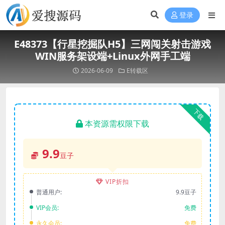
登录
E48373【行星挖掘队H5】三网闯关射击游戏
WIN服务架设端+Linux外网手工端
2026-06-09
E转载区
下载
本资源需权限下载
9.9
豆子
VIP折扣
普通用户:
9.9豆子
VIP会员:
免费
永久会员:
免费