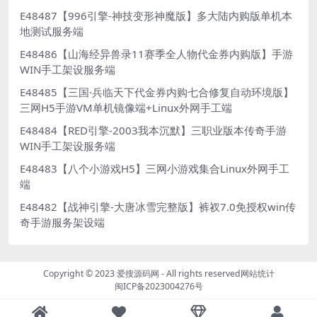
E48487【996引擎-神技变形神魔版】多大陆内购版单机本
地测试服务端
E48486【山海经异兽录11赛季全人物代金券内购版】手游
WIN手工架设服务端
E48485【三国·兵临天下代金券内购七合修复自动环境版】
三网H5手游VM单机镜像端+Linux外网手工端
E48484【RED引擎-2003我本沉默】三职业版本传奇手游
WIN手工架设服务端
E48483【八个小游戏H5】三网小游戏集合Linux外网手工
端
E48482【战神引擎-大唐冰雪完整版】裤衩7.0免授权win传
奇手游服务架设端
Copyright © 2023
爱搜源码网
- All rights reserved
网站统计
闽ICP备2023004276号