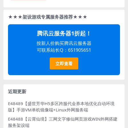
★★★架设游戏专属服务器推荐★★★
腾讯云服务器1折起！
按新人价购买腾讯云服务器
可联系站长Q：651905651
立即查看
近期更新
E48489【盛世芳华H5多区跨服代金券本地优化自动环境
版】手游VM单机镜像端+Linux外网服务端
E48488【云霄仙境】三网文字修仙网页游戏WIN外网搭建
服务架设端