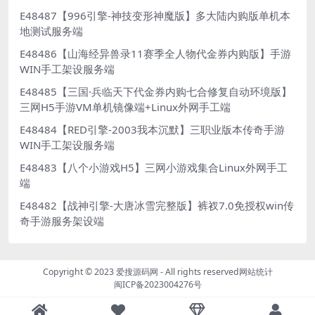
E48487【996引擎-神技变形神魔版】多大陆内购版单机本
地测试服务端
E48486【山海经异兽录11赛季全人物代金券内购版】手游
WIN手工架设服务端
E48485【三国·兵临天下代金券内购七合修复自动环境版】
三网H5手游VM单机镜像端+Linux外网手工端
E48484【RED引擎-2003我本沉默】三职业版本传奇手游
WIN手工架设服务端
E48483【八个小游戏H5】三网小游戏集合Linux外网手工
端
E48482【战神引擎-大唐冰雪完整版】裤衩7.0免授权win传
奇手游服务架设端
Copyright © 2023
爱搜源码网
- All rights reserved
网站统计
闽ICP备2023004276号