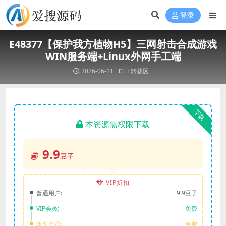
登录
E48377【保护我方植物H5】三网射击合成游戏
WIN服务端+Linux外网手工端
2026-06-11
E转载区
下载
本资源需权限下载
9.9
豆子
VIP折扣
普通用户:
9.9豆子
VIP会员:
免费
永久会员:
免费