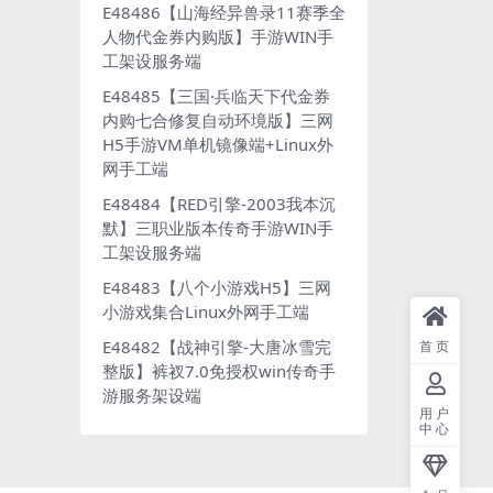
E48486【山海经异兽录11赛季全
人物代金券内购版】手游WIN手
工架设服务端
E48485【三国·兵临天下代金券
内购七合修复自动环境版】三网
H5手游VM单机镜像端+Linux外
网手工端
E48484【RED引擎-2003我本沉
默】三职业版本传奇手游WIN手
工架设服务端
E48483【八个小游戏H5】三网
小游戏集合Linux外网手工端
E48482【战神引擎-大唐冰雪完
首页
整版】裤衩7.0免授权win传奇手
游服务架设端
用户
中心